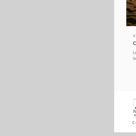
0
C
L
S
C