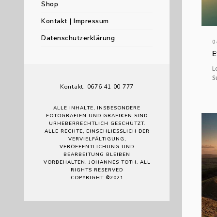
Shop
Kontakt | Impressum
Datenschutzerklärung
0
E
L
S
Kontakt: 0676 41 00 777
ALLE INHALTE, INSBESONDERE
FOTOGRAFIEN UND GRAFIKEN SIND
URHEBERRECHTLICH GESCHÜTZT.
ALLE RECHTE, EINSCHLIESSLICH DER V
ERVIELFÄLTIGUNG, V
ERÖFFENTLICHUNG UND B
EARBEITUNG BLEIBEN V
ORBEHALTEN, JOHANNES TOTH. ALL R
IGHTS RESERVED
COPYRIGHT ©2021