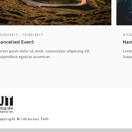
3/02/2017 - 10/05/2017
07/0
ancelled Event
Nam
orem ipsum dolor sit amet, consectetur adipiscing elit.
Lorem
uspendisse egestas accumsan.
Susp
opyright © Johannes Toth