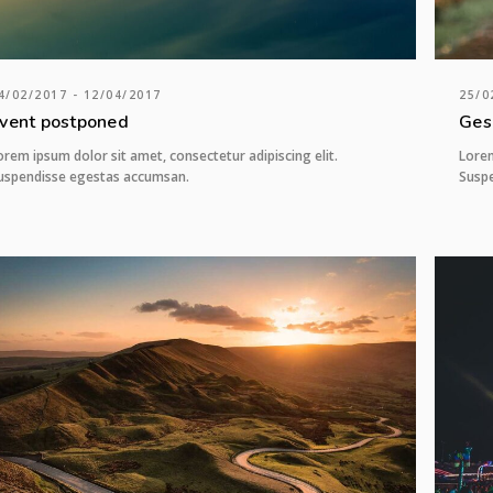
4/02/2017 - 12/04/2017
25/0
vent postponed
Ges
orem ipsum dolor sit amet, consectetur adipiscing elit.
Lorem
uspendisse egestas accumsan.
Susp