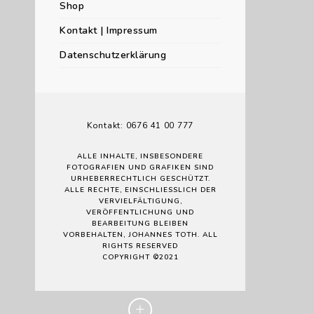
Shop
Kontakt | Impressum
Datenschutzerklärung
Kontakt: 0676 41 00 777
ALLE INHALTE, INSBESONDERE
FOTOGRAFIEN UND GRAFIKEN SIND
URHEBERRECHTLICH GESCHÜTZT.
ALLE RECHTE, EINSCHLIESSLICH DER V
ERVIELFÄLTIGUNG, V
ERÖFFENTLICHUNG UND B
EARBEITUNG BLEIBEN V
ORBEHALTEN, JOHANNES TOTH. ALL R
IGHTS RESERVED
COPYRIGHT ©2021