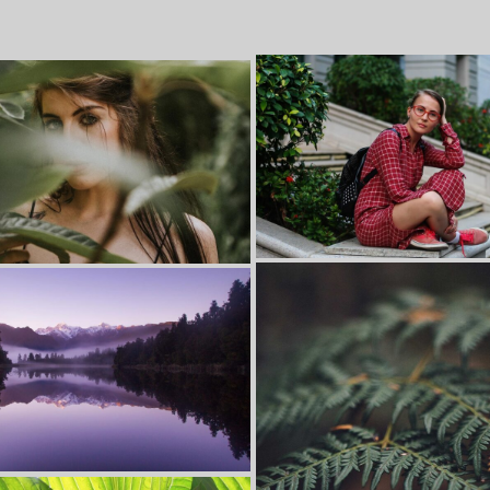
chricht senden kannst.
ein Pflichtfeld.
ngabe ist zu lang.
ngabe ist zu kurz.
Lorem ipsum dolor sit amet,
sum dolor sit amet,
consectetur adipiscing elit.
ur adipiscing elit.
Suspendisse egestas accumsan
isse egestas accumsan
sum dolor sit amet,
ur adipiscing elit.
isse egestas accumsan