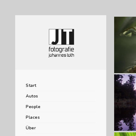
deine Na
Dies ist 
Deine Ei
Deine Ei
Lorem ip
consectet
Suspend
Start
Autos
People
Lorem ip
consectet
Places
Suspend
Über