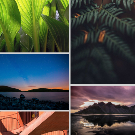
sum dolor sit amet,
ur adipiscing elit.
isse egestas accumsan
Lorem ipsum dolor sit amet,
consectetur adipiscing elit.
Suspendisse egestas accumsan
sum dolor sit amet,
ur adipiscing elit.
isse egestas accumsan
Lorem ipsum dolor sit amet,
consectetur adipiscing elit.
Suspendisse egestas accumsan