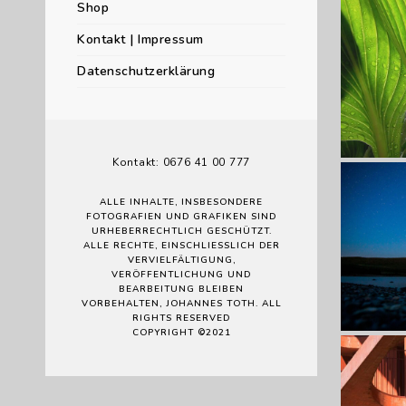
Shop
Kontakt | Impressum
Datenschutzerklärung
Lorem ip
consectet
Suspend
Kontakt: 0676 41 00 777
ALLE INHALTE, INSBESONDERE
FOTOGRAFIEN UND GRAFIKEN SIND
URHEBERRECHTLICH GESCHÜTZT.
ALLE RECHTE, EINSCHLIESSLICH DER V
ERVIELFÄLTIGUNG, V
Lorem ip
ERÖFFENTLICHUNG UND B
consectet
EARBEITUNG BLEIBEN V
Suspend
ORBEHALTEN, JOHANNES TOTH. ALL R
IGHTS RESERVED
COPYRIGHT ©2021