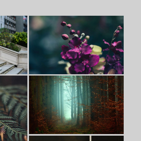
Lorem ipsum dolor sit amet,
consectetur adipiscing elit.
Suspendisse egestas accumsan
Lorem ipsum dolor sit amet,
consectetur adipiscing elit.
Suspendisse egestas accumsan