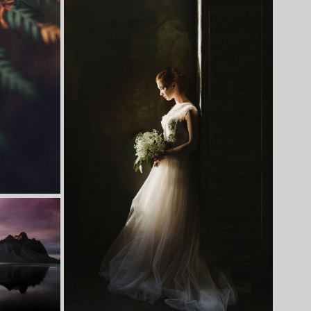
Lorem ipsum dolor sit amet,
consectetur adipiscing elit.
Suspendisse egestas accumsan