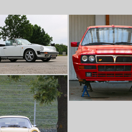
assiker
(nearly) ready to race