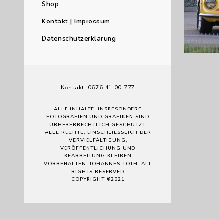
Shop
Kontakt | Impressum
Datenschutzerklärung
gelber R
Kontakt: 0676 41 00 777
ALLE INHALTE, INSBESONDERE
FOTOGRAFIEN UND GRAFIKEN SIND
URHEBERRECHTLICH GESCHÜTZT.
ALLE RECHTE, EINSCHLIESSLICH DER V
ERVIELFÄLTIGUNG, V
ERÖFFENTLICHUNG UND B
EARBEITUNG BLEIBEN V
ORBEHALTEN, JOHANNES TOTH. ALL R
IGHTS RESERVED
COPYRIGHT ©2021