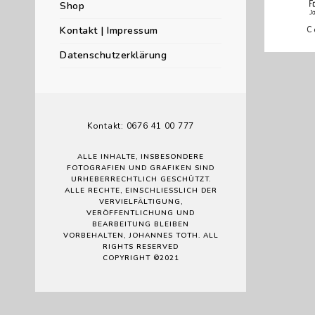
Shop
Kontakt | Impressum
C
Datenschutzerklärung
Kontakt: 0676 41 00 777
ALLE INHALTE, INSBESONDERE
FOTOGRAFIEN UND GRAFIKEN SIND
URHEBERRECHTLICH GESCHÜTZT.
ALLE RECHTE, EINSCHLIESSLICH DER V
ERVIELFÄLTIGUNG, V
ERÖFFENTLICHUNG UND B
EARBEITUNG BLEIBEN V
ORBEHALTEN, JOHANNES TOTH. ALL R
IGHTS RESERVED
COPYRIGHT ©2021